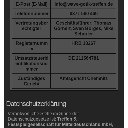
E-Post (E-Mail)
info@wave-gotik-treffen.de
Telefonnummer
0371 560 460
Vertretungsber
Geschäftsführer: Thomas
echtigter
Görnert, Sven Borges, Mike
Schorler
Registernumm
HRB 18267
er
Umsatzsteuerid
DE 211564781
entifikationsnu
mmer
Zuständiges
Amtsgericht Chemnitz
Gericht
Datenschutzerklärung
Verantwortliche Stelle im Sinne der
Datenschutzgesetze ist:
Treffen &
Festspielgesellschaft für Mitteldeutschland mbH,